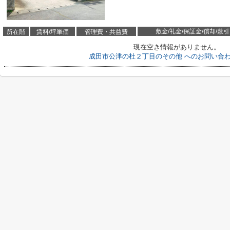
敷金/礼金/保証金/償却/敷引
所在階
賃料/坪単価
管理費・共益費
現在空き情報がありません。
成田市公津の杜２丁目のその他 へのお問い合