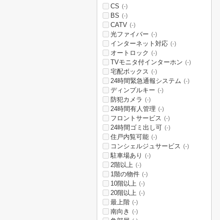
CS
(-)
BS
(-)
CATV
(-)
光ファイバー
(-)
インターネット対応
(-)
オートロック
(-)
TVモニタ付インターホン
(-)
宅配ボックス
(-)
24時間緊急通報システム
(-)
ディンプルキー
(-)
防犯カメラ
(-)
24時間有人管理
(-)
フロントサービス
(-)
24時間ゴミ出し可
(-)
住戸内覧可能
(-)
コンシェルジュサービス
(-)
駐車場あり
(-)
2階以上
(-)
1階の物件
(-)
10階以上
(-)
20階以上
(-)
最上階
(-)
南向き
(-)