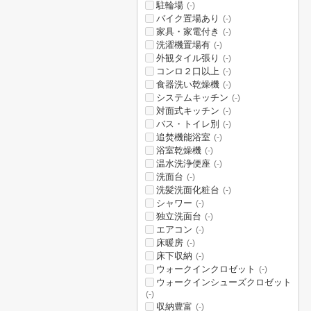
駐輪場
(-)
バイク置場あり
(-)
家具・家電付き
(-)
洗濯機置場有
(-)
外観タイル張り
(-)
コンロ２口以上
(-)
食器洗い乾燥機
(-)
システムキッチン
(-)
対面式キッチン
(-)
バス・トイレ別
(-)
追焚機能浴室
(-)
浴室乾燥機
(-)
温水洗浄便座
(-)
洗面台
(-)
洗髪洗面化粧台
(-)
シャワー
(-)
独立洗面台
(-)
エアコン
(-)
床暖房
(-)
床下収納
(-)
ウォークインクロゼット
(-)
ウォークインシューズクロゼット
(-)
収納豊富
(-)