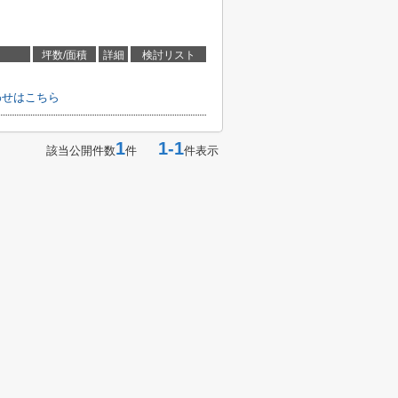
坪数/面積
詳細
検討リスト
わせはこちら
1
1-1
該当公開件数
件
件表示