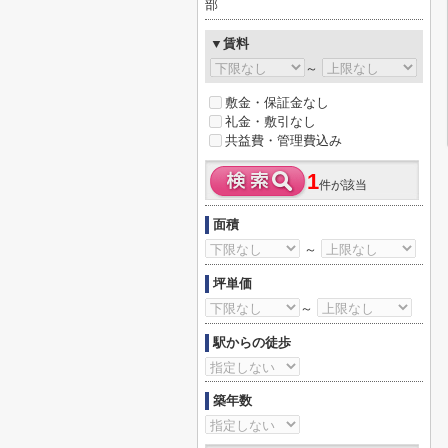
部
▼賃料
～
敷金・保証金なし
礼金・敷引なし
共益費・管理費込み
1
件が該当
面積
～
坪単価
～
駅からの徒歩
築年数