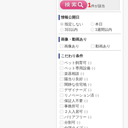
1
件が該当
情報公開日
指定しない
本日
3日以内
1週間以内
画像・動画あり
画像あり
動画あり
こだわり条件
ペット飼育可
(-)
ペット専用設備
(-)
楽器相談
(-)
陽当り良好
(-)
閑静な住宅地
(-)
デザイナーズ
(-)
リノベーション済
(-)
保証人不要
(-)
事務所可
(-)
２人入居可
(-)
バリアフリー
(-)
分割可
(-)
分譲タイプ