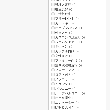
(-)
管理人常駐
(-)
眺望良好
(-)
二世帯住宅
(-)
フリーレント
(-)
カードキー
(-)
オープンハウス
(-)
外国人可
(-)
ガスコンロ設置可
(-)
ルームシェア可
(-)
学生向け
(-)
カップル向け
(-)
女性向け
(-)
ファミリー向け
(-)
室内洗濯機置場
(-)
フローリング
(-)
ロフト付き
(-)
メゾネット
(-)
ベランダ
(-)
バルコニー
(-)
ルーフバルコニー
(-)
オール電化
(-)
エレベーター
(-)
照明器具付き
(-)