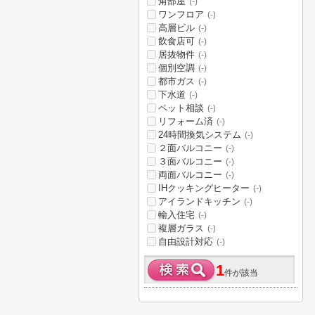
角部屋
(-)
ワンフロア
(-)
高層ビル
(-)
飲食店可
(-)
居抜物件
(-)
個別空調
(-)
都市ガス
(-)
下水道
(-)
ペット相談
(-)
リフォーム済
(-)
24時間換気システム
(-)
２面バルコニー
(-)
３面バルコニー
(-)
両面バルコニー
(-)
IHクッキングヒーター
(-)
アイランドキッチン
(-)
輸入住宅
(-)
複層ガラス
(-)
自由設計対応
(-)
1
件が該当