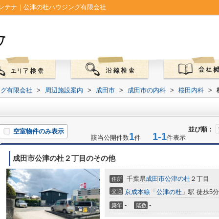
ンテナ｜公津の杜ハウジング有限会社
ング有限会社
>
周辺施設案内
>
成田市
>
成田市の内科
>
桜田内科
>
並び順：
空室物件のみ表示
1
1-1
該当公開件数
件
件表示
成田市公津の杜２丁目のその他
千葉県
成田市
公津の杜
２丁目
住所
交通
京成本線
「
公津の杜
」駅 徒歩5分
-
-
築年
階数