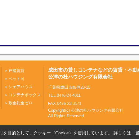
成田市の貸しコンテナなどの賃貸・不動
戸建賃貸
公津の杜ハウジング有限会社
ペット可
シェアハウス
千葉県成田市飯仲28-15
コンテナボックス
TEL:0476-24-4011
敷金礼金ゼロ
FAX:0476-23-3171
Copyright(c) 公津の杜ハウジング有限会社
All Rights Reserved.
を目的として、クッキー（Cookie）を使用しています。
詳しくは、