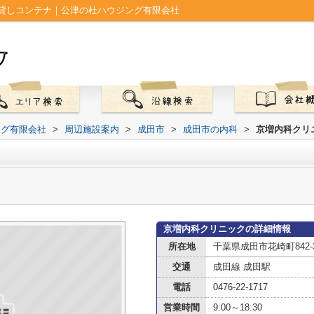
貸しコンテナ｜公津の杜ハウジング有限会社
ング有限会社
>
周辺施設案内
>
成田市
>
成田市の内科
>
京増内科クリ
京増内科クリニックの詳細情報
所在地
千葉県成田市花崎町842-
交通
成田線 成田駅
電話
0476-22-1717
営業時間
9:00～18:30