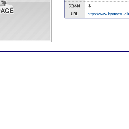
定休日
木
URL
https://www.kyomasu-cli