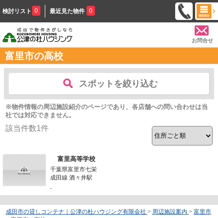
0
0
検討リスト
最近見た物件
お問合せ
富里市の高校
スポットを絞り込む
※物件情報の周辺施設紹介のページであり、各店舗への問い合わせは当
社では対応できません。
該当件数
1
件
富里高等学校
千葉県富里市七栄
成田線 酒々井駅
-
成田市の貸しコンテナ｜公津の杜ハウジング有限会社
>
周辺施設案内
>
富里市