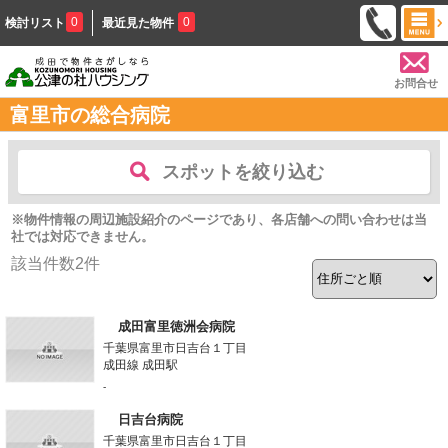
0
0
検討リスト
最近見た物件
お問合せ
富里市の総合病院
スポットを絞り込む
※物件情報の周辺施設紹介のページであり、各店舗への問い合わせは当
社では対応できません。
該当件数
2
件
成田富里徳洲会病院
千葉県富里市日吉台１丁目
成田線 成田駅
-
日吉台病院
千葉県富里市日吉台１丁目