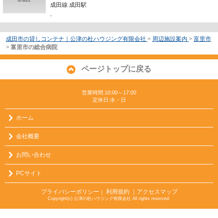
成田線 成田駅
-
成田市の貸しコンテナ｜公津の杜ハウジング有限会社
>
周辺施設案内
>
富里市
>
富里市の総合病院
ページトップに戻る
営業時間:10:00～17:00
定休日:水・日
ホーム
会社概要
お問い合わせ
PCサイト
プライバシーポリシー
利用規約
｜アクセスマップ
｜
Copyright(c) 公津の杜ハウジング有限会社 All rights reserved.